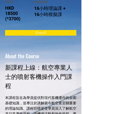
Price
Duration
HKD
16小時理論課 +
18500
16小時模擬課
(*3700)
Enroll
About the Course
新課程上線：航空專業人
士的噴射客機操作入門課
程
本課程旨在為學員提供對現代客機運作的全面
基礎知識，並專注於講解當今航空業至關重要
的理論知識。課程目標是使學員深入了解航空
器日常運作流程、停機坪活動和操作規範。透