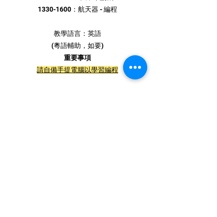
1330-1600
：航天器 - 編程
教學語言：英語
(粵語輔助，如要)
重要事項
請自備手提電腦以學習編程
課程由
啟德航空 與 60編合辦
請至電或WhatsApp
2895 2747
與我們聯絡以
了解更多
立即報名
Message us
>>