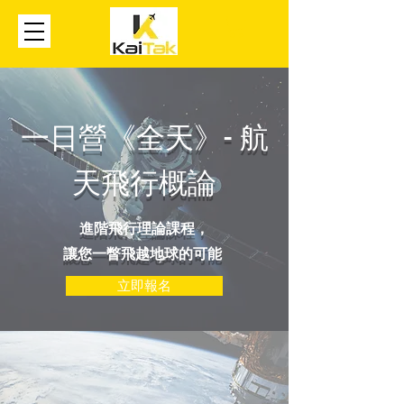
一日營《全天》- 航
天飛行概論
進階飛行理論課程，
讓您一瞥飛越地球的可能
立即報名